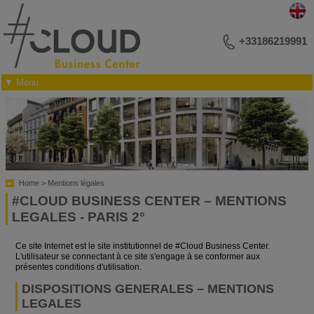
+33186219991
▼ Menu
VOTRE ADRESSE BUSINESS
RÉUNIONS ET CONFÉRENCES
ÉVÉNEMENTIEL
PHOTOTHÈQUE
PLAN DES SALONS
CONTACTEZ-NOUS
Home
Mentions légales
#CLOUD BUSINESS CENTER – MENTIONS
LEGALES - PARIS 2°
Ce site Internet est le site institutionnel de #Cloud Business Center.
L'utilisateur se connectant à ce site s'engage à se conformer aux
présentes conditions d'utilisation.
DISPOSITIONS GENERALES – MENTIONS
LEGALES