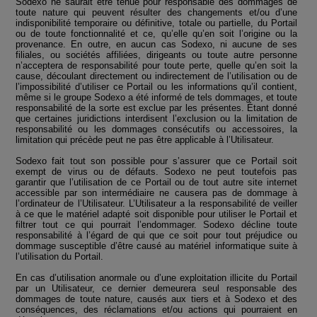
Sodexo ne saurait être tenue pour responsable des dommages de
toute nature qui peuvent résulter des changements et/ou d’une
indisponibilité temporaire ou définitive, totale ou partielle, du Portail
ou de toute fonctionnalité et ce, qu’elle qu’en soit l’origine ou la
provenance. En outre, en aucun cas Sodexo, ni aucune de ses
filiales, ou sociétés affiliées, dirigeants ou toute autre personne
n’acceptera de responsabilité pour toute perte, quelle qu’en soit la
cause, découlant directement ou indirectement de l’utilisation ou de
l’impossibilité d’utiliser ce Portail ou les informations qu’il contient,
même si le groupe Sodexo a été informé de tels dommages, et toute
responsabilité de la sorte est exclue par les présentes. Étant donné
que certaines juridictions interdisent l’exclusion ou la limitation de
responsabilité ou les dommages consécutifs ou accessoires, la
limitation qui précède peut ne pas être applicable à l’Utilisateur.
Sodexo fait tout son possible pour s’assurer que ce Portail soit
exempt de virus ou de défauts. Sodexo ne peut toutefois pas
garantir que l’utilisation de ce Portail ou de tout autre site internet
accessible par son intermédiaire ne causera pas de dommage à
l’ordinateur de l’Utilisateur. L’Utilisateur a la responsabilité de veiller
à ce que le matériel adapté soit disponible pour utiliser le Portail et
filtrer tout ce qui pourrait l’endommager. Sodexo décline toute
responsabilité à l’égard de qui que ce soit pour tout préjudice ou
dommage susceptible d’être causé au matériel informatique suite à
l’utilisation du Portail.
En cas d’utilisation anormale ou d’une exploitation illicite du Portail
par un Utilisateur, ce dernier demeurera seul responsable des
dommages de toute nature, causés aux tiers et à Sodexo et des
conséquences, des réclamations et/ou actions qui pourraient en